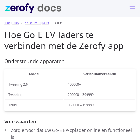
Integraties
EV- en EV-oplader
Go-E
Hoe Go-E EV-laders te
verbinden met de Zerofy-app
Ondersteunde apparaten
Model
Serienummerbereik
Tweeling 2.0
400000+
Tweeling
200000 – 399999
Thuis
050000 – 199999
Voorwaarden:
Zorg ervoor dat uw Go-E EV-oplader online en functioneel
is.