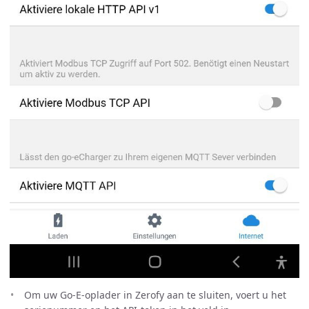
Om uw Go-E-oplader in Zerofy aan te sluiten, voert u het